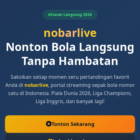
Siaran Langsung 2026
nobarlive
Nonton Bola Langsung
Tanpa Hambatan
Saksikan setiap momen seru pertandingan favorit
Anda di
nobarlive
, portal streaming sepak bola nomor
satu di Indonesia. Piala Dunia 2026, Liga Champions,
Liga Inggris, dan banyak lagi!
Tonton Sekarang